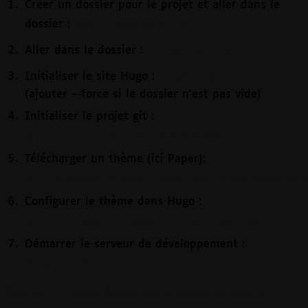
Créer un dossier pour le projet et aller dans le
mkdir mon_projet
dossier :
cd mon_projet
Aller dans le dossier :
hugo new site .
Initialiser le site Hugo :
(ajouter --force si le dossier n'est pas vide)
Initialiser le projet git :
git init --initial-branch=main
Télécharger un thème (ici Paper):
git submodule add https://github.com/nan
Configurer le thème dans Hugo :
echo "theme = 'paper'" >> hugo.toml
Démarrer le serveur de développement :
hugo server
Source :
Hugo Quick Start Guide (english)