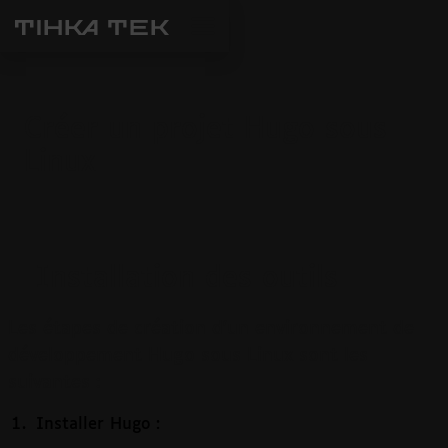
Créer un projet Hugo sous
Linux
Installation des outils
Les étapes de création d'un environnement de
développement Hugo sous Linux sont les
suivantes :
Installer Hugo :