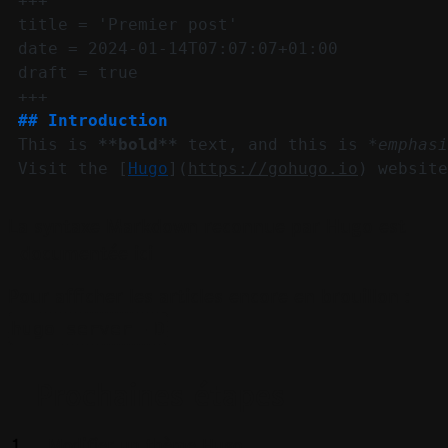
+++
title = 'Premier post'
date = 2024-01-14T07:07:07+01:00
draft = true
+++
## Introduction
This is
**bold**
text, and this is
*emphasi
Visit the [
Hugo
](
https://gohugo.io
) website
La syntaxe Markdown reconnue par Hugo est
documentée ici
Pour afficher les articles encore en brouillon :
hugo server -D
Prochaines étapes
Modifier un thème Hugo