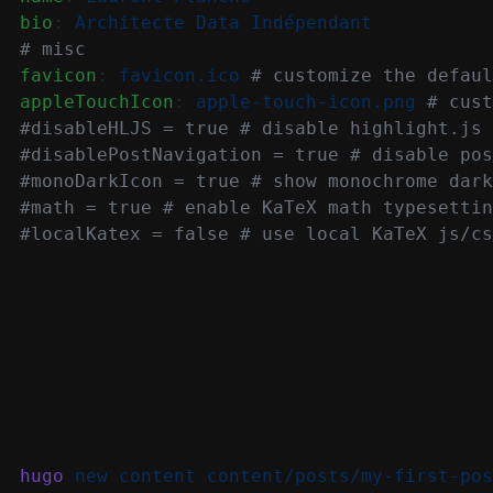
bio
:
Architecte Data Indépendant
# misc
favicon
:
favicon.ico
# customize the defaul
appleTouchIcon
:
apple-touch-icon.png
# cust
#disableHLJS = true # disable highlight.js
#disablePostNavigation = true # disable pos
#monoDarkIcon = true # show monochrome dark
#math = true # enable KaTeX math typesettin
#localKatex = false # use local KaTeX js/cs
Ajout de contenu
Pour ajouter du contenu, il suffit de taper la
commande :
hugo
new
content
content/posts/my-first-pos