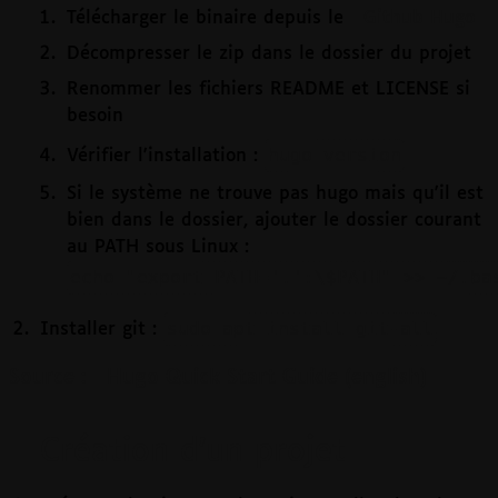
Télécharger le binaire depuis le
Github Hugo
Décompresser le zip dans le dossier du projet
Renommer les fichiers README et LICENSE si
besoin
hugo version
Vérifier l'installation :
Si le système ne trouve pas hugo mais qu'il est
bien dans le dossier, ajouter le dossier courant
au PATH sous Linux :
echo "export PATH='.':\$PATH" >> ~/.ba
sudo apt install git-all
Installer git :
Source :
Hugo Quick Start Guide (english)
Création d'un projet