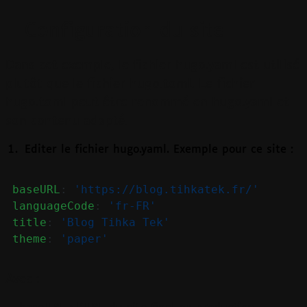
Configuration du site
Dans cet exemple, le fichier hugo.yaml est utilisé
plutôt que le fichier hugo.toml. Le fichier
hugo.toml peut être renommé en hugo.yaml et
son contenu adapté.
Editer le fichier hugo.yaml. Exemple pour ce site :
baseURL
:
'https://blog.tihkatek.fr/'
languageCode
:
'fr-FR'
title
:
'Blog Tihka Tek'
theme
:
'paper'
Avec :