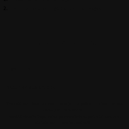
Publier le site Hugo dans Gitlab Pages
Sur le même sujet
hugo
tuto
retourner aux articles
Site créé par
Tihka Tek
avec
Nuxt.js
, la police
Luciole
et des
icônes par
Streamline
.
Identité visuelle (logo, police personnalisée et portraits) conçue et
réalisée par
Horacio Cassinelli
.