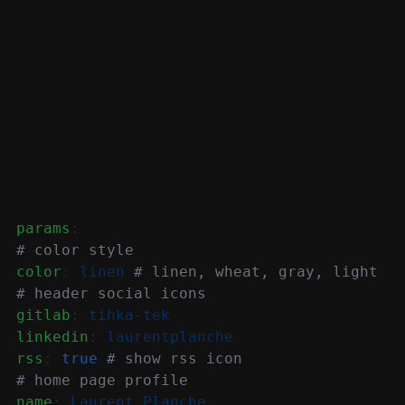
baseURL : l'URL du site final en production
languageCode : la langue
title : le nom du site
theme : le nom du thème
Le thème permet de configurer un certain
nombre d'éléments indiqués dans la
documentation du thème
:
params
:
# color style
color
:
linen
# linen, wheat, gray, light
# header social icons
gitlab
:
tihka-tek
linkedin
:
laurentplanche
rss
:
true
# show rss icon
# home page profile
name
:
Laurent Planche