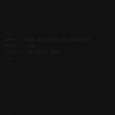
Un fichier sera créé sous content/posts et
contiendra :
+++
date = '2025-04-16T18:10:31+02:00'
draft = true
title = 'My First Post'
+++
draft = true
Par défaut l'article est en
donc
en mode brouillon
Vous pouvez éditer le fichier pour ajouter le
contenu :